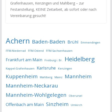
Grafenhausen, Kenzingen und Mahlberg – zur
Festanstellung, KEINE Zeitarbeit, ab sofort oder nach
Vereinbarung gesucht!
Achern
Baden-Baden
Brühl
Emmendingen
FFM-Niederrad
FFM-Ostend
FFM-Sachsenhausen
Heidelberg
Frankfurt am Main
Freiburg i. Br.
Karlsruhe
Kappel-Grafenhausen
Kenzingen
Kuppenheim
Mannheim
Mahlberg
Mainz
Mannheim-Neckarau
Mannheim-Wohlgelegen
Oberursel
Sinzheim
Offenbach am Main
Umkirch