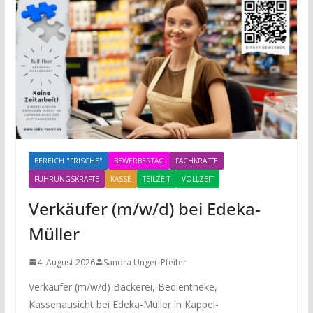
BEREICH "FRISCHE"
BEWERBERTAG
FACHKRÄFTE
FÜHRUNGSKRÄFTE
KASSE
TEILZEIT
VOLLZEIT
Verkäufer (m/w/d) bei Edeka-
Müller
4. August 2026
Sandra Unger-Pfeifer
Verkäufer (m/w/d) Bäckerei, Bedientheke,
Kassenausicht bei Edeka-Müller in Kappel-