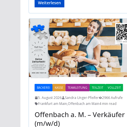
Weiterlesen
BÄCKEREI
KASSE
TEAMLEITUNG
TEILZEIT
VOLLZEIT
5. August 2026
Sandra Unger-Pfeifer
2966 Aufrufe
Frankfurt am Main
,
Offenbach am Main
4 min read
Offenbach a. M. – Verkäufer
(m/w/d)