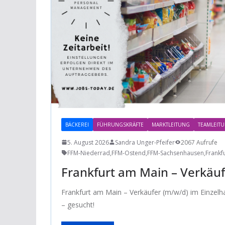
BÄCKEREI
FÜHRUNGSKRÄFTE
MARKTLEITUNG
TEAMLEIT
5. August 2026
Sandra Unger-Pfeifer
2067 Aufrufe
FFM-Niederrad
,
FFM-Ostend
,
FFM-Sachsenhausen
,
Frankf
Frankfurt am Main – Verkäuf
Frankfurt am Main – Verkäufer (m/w/d) im Einzelhan
– gesucht!