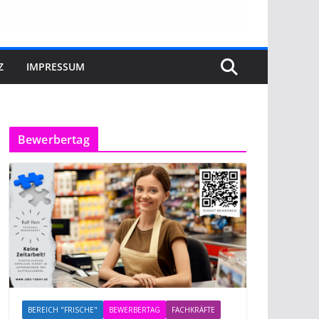
Z
IMPRESSUM
Bewerbertag
BEREICH "FRISCHE"
BEWERBERTAG
FACHKRÄFTE