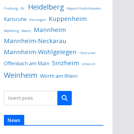
Heidelberg
Freiburg i. Br.
Kappel-Grafenhausen
Kuppenheim
Karlsruhe
Kenzingen
Mannheim
Mahlberg
Mainz
Mannheim-Neckarau
Mannheim-Wohlgelegen
Oberursel
Sinzheim
Offenbach am Main
Umkirch
Weinheim
Wörth am Rhein
Suchen
News