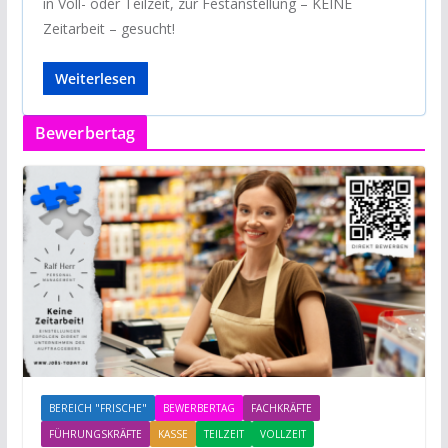
in Voll- oder Teilzeit, zur Festanstellung – KEINE
Zeitarbeit – gesucht!
Weiterlesen
Bewerbertag
BEREICH "FRISCHE"
BEWERBERTAG
FACHKRÄFTE
FÜHRUNGSKRÄFTE
KASSE
TEILZEIT
VOLLZEIT