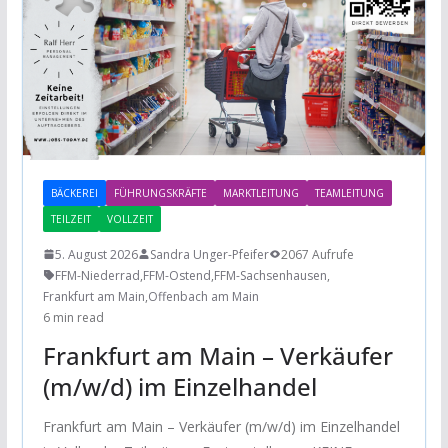
BÄCKEREI
FÜHRUNGSKRÄFTE
MARKTLEITUNG
TEAMLEITUNG
TEILZEIT
VOLLZEIT
5. August 2026
Sandra Unger-Pfeifer
2067 Aufrufe
FFM-Niederrad
,
FFM-Ostend
,
FFM-Sachsenhausen
,
Frankfurt am Main
,
Offenbach am Main
6 min read
Frankfurt am Main – Verkäufer
(m/w/d) im Einzelhandel
Frankfurt am Main – Verkäufer (m/w/d) im Einzelhandel