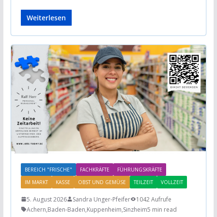
Weiterlesen
BEREICH "FRISCHE"
FACHKRÄFTE
FÜHRUNGSKRÄFTE
IM MARKT
KASSE
OBST UND GEMÜSE
TEILZEIT
VOLLZEIT
5. August 2026
Sandra Unger-Pfeifer
1042 Aufrufe
Achern
,
Baden-Baden
,
Kuppenheim
,
Sinzheim
5 min read