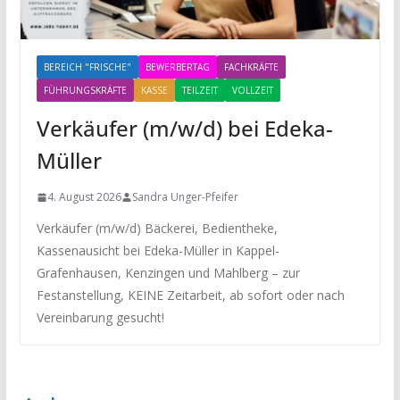
BEREICH "FRISCHE"
BEWERBERTAG
FACHKRÄFTE
FÜHRUNGSKRÄFTE
KASSE
TEILZEIT
VOLLZEIT
Verkäufer (m/w/d) bei Edeka-
Müller
4. August 2026
Sandra Unger-Pfeifer
Verkäufer (m/w/d) Bäckerei, Bedientheke,
Kassenausicht bei Edeka-Müller in Kappel-
Grafenhausen, Kenzingen und Mahlberg – zur
Festanstellung, KEINE Zeitarbeit, ab sofort oder nach
Vereinbarung gesucht!