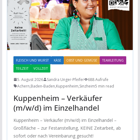
FLEISCH UND WURST
KÄSE
OBST UND GEMÜSE
TEAMLEITUNG
TEILZEIT
VOLLZEIT
5. August 2026
Sandra Unger-Pfeifer
688 Aufrufe
Achern
,
Baden-Baden
,
Kuppenheim
,
Sinzheim
5 min read
Kuppenheim – Verkäufer
(m/w/d) im Einzelhandel
Kuppenheim – Verkäufer (m/w/d) im Einzelhandel –
Großfläche – zur Festanstellung, KEINE Zeitarbeit, ab
sofort oder nach Vereinbarung gesucht!