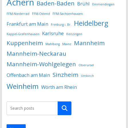
Achern
Baden-Baden
Brühl
Emmendingen
FFM-Niederrad
FFM-Ostend
FFM-Sachsenhausen
Heidelberg
Frankfurt am Main
Freiburg i. Br.
Karlsruhe
Kappel-Grafenhausen
Kenzingen
Kuppenheim
Mannheim
Mahlberg
Mainz
Mannheim-Neckarau
Mannheim-Wohlgelegen
Oberursel
Sinzheim
Offenbach am Main
Umkirch
Weinheim
Wörth am Rhein
Suchen