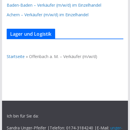
Baden-Baden – Verkäufer (m/w/d) im Einzelhandel
Achern – Verkäufer (m/w/d) im Einzelhandel
Lager und Logistik
Startseite
»
Offenbach a. M. – Verkäufer (m/w/d)
Ich bin für Sie da:
Sandra Unger-Pfeifer |Telefon: 0174-3184240 |E-Mail:
unger-