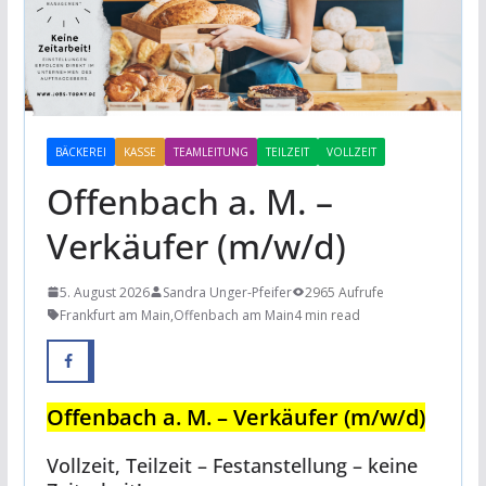
BÄCKEREI
KASSE
TEAMLEITUNG
TEILZEIT
VOLLZEIT
Offenbach a. M. –
Verkäufer (m/w/d)
5. August 2026
Sandra Unger-Pfeifer
2965 Aufrufe
Frankfurt am Main
,
Offenbach am Main
4 min read
Offenbach a. M. – Verkäufer (m/w/d)
Vollzeit, Teilzeit – Festanstellung – keine