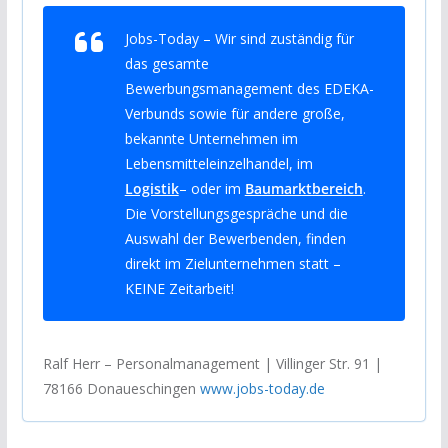
Jobs-Today – Wir sind zuständig für
das gesamte
Bewerbungsmanagement des EDEKA-
Verbunds sowie für andere große,
bekannte Unternehmen im
Lebensmitteleinzelhandel, im
Logistik
– oder im
Baumarktbereich
.
Die Vorstellungsgespräche und die
Auswahl der Bewerbenden, finden
direkt im Zielunternehmen statt –
KEINE Zeitarbeit!
Ralf Herr – Personalmanagement | Villinger Str. 91 |
78166 Donaueschingen
www.jobs-today.de