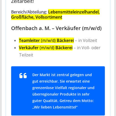
Zeitarbeit!
Bereich/Abteilung:
Lebensmitteleinzelhandel,
Großfläche, Vollsortiment
Offenbach a. M. – Verkäufer (m/w/d)
Teamleiter
(m/w/d)
Bäckerei
– in Vollzeit
Verkäufer
(m/w/d)
Bäckerei
– in Voll- oder
Teilzeit
Der Markt ist zentral gelegen und
gut erreichbar. Sie erwartet eine
grenzenlose Vielfalt regionaler und
überregionaler Produkte in sehr
guter Qualität. Getreu dem Motto:
„Wir lieben Lebensmittel“